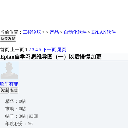
当前位置：
工控论坛
> >
产品
>
自动化软件
>
EPLAN软件
我要发帖
首页
上一页
1
2
3
4
5
下一页
尾页
Eplan自学习思维导图（一）以后慢慢加更
吹牛有罪
关注
私信
精华：0帖
求助：0帖
帖子：3帖 | 93回
年度积分：56