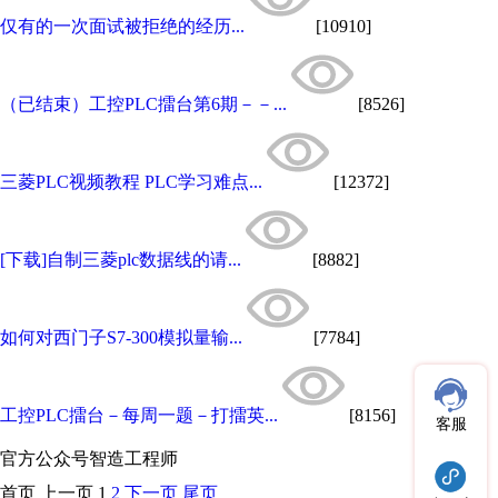
仅有的一次面试被拒绝的经历...
[10910]
（已结束）工控PLC擂台第6期－－...
[8526]
三菱PLC视频教程 PLC学习难点...
[12372]
[下载]自制三菱plc数据线的请...
[8882]
如何对西门子S7-300模拟量输...
[7784]
工控PLC擂台－每周一题－打擂英...
[8156]
客服
官方公众号
智造工程师
首页
上一页
1
2
下一页
尾页