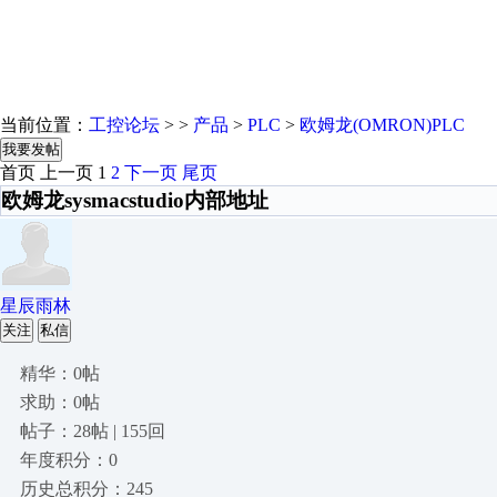
当前位置：
工控论坛
> >
产品
>
PLC
>
欧姆龙(OMRON)PLC
我要发帖
首页
上一页
1
2
下一页
尾页
欧姆龙sysmacstudio内部地址
星辰雨林
关注
私信
精华：0帖
求助：0帖
帖子：28帖 | 155回
年度积分：0
历史总积分：245