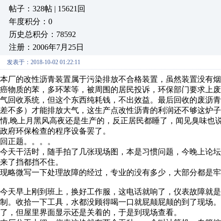
帖子：328帖 | 15621回
年度积分：0
历史总积分：78592
注册：2006年7月25日
发表于：2018-10-02 01:22:11
本厂的改性沥青装置属于污染排放不合格装置，虽然装置没有
癌物质的苯，多环苯等，被周围的居民投诉，环保部门要求上
气回收系统，但这个东西纯耗钱，不出效益。最后回收的废沥
差不多）才能排放大气，这生产点改性沥青的利润还不够这炉
情,晚上月黑风高夜还是生产的，反正居民都睡了，闻见臭味也
政府环保检查的程序设备罢了。
回正题。。。。
今天干活时，随手拍了几张现场图，本是习惯问题，今晚上论
来了挡都挡不住。
现略微写一下处理故障的经过，专业的没有多少，大部分都是牢
今天早上刚到班上，换好工作服，这电话就响了，仪表故障就
制。收拾一下工具，水都没顾得喝一口就屁颠屁颠的到了现场。
了，但屋里界面显示还是关着的，于是到现场查看。