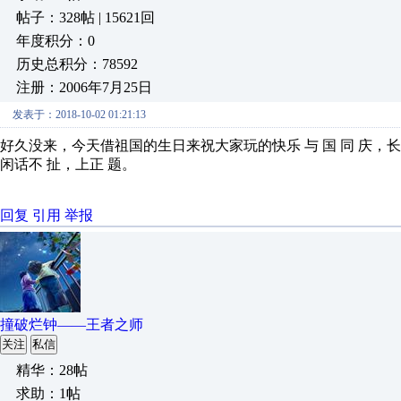
帖子：328帖 | 15621回
年度积分：0
历史总积分：78592
注册：2006年7月25日
发表于：2018-10-02 01:21:13
好久没来，今天借祖国的生日来祝大家玩的快乐 与 国 同 庆，长
闲话不 扯，上正 题。
回复
引用
举报
撞破烂钟——王者之师
关注
私信
精华：28帖
求助：1帖