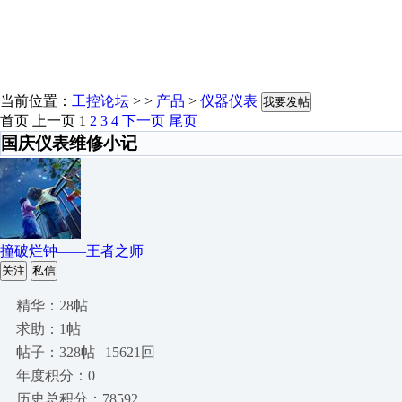
当前位置：
工控论坛
> >
产品
>
仪器仪表
我要发帖
首页
上一页
1
2
3
4
下一页
尾页
国庆仪表维修小记
撞破烂钟——王者之师
关注
私信
精华：28帖
求助：1帖
帖子：328帖 | 15621回
年度积分：0
历史总积分：78592