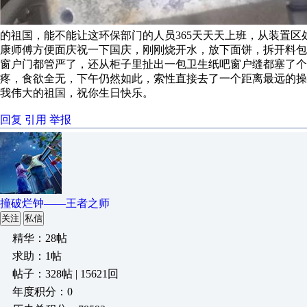
的祖国，能不能让这环保部门的人员365天天天上班，从装置
康师傅方便面庆祝一下国庆，刚刚烧开水，放下面饼，拆开料
窗户门都管严了，还从柜子里扯出一包卫生纸吧窗户缝都塞了
疼，食欲全无，下午仍然如此，索性直接去了一个距离最远的操
我伟大的祖国，祝你生日快乐。
回复
引用
举报
撞破烂钟——王者之师
关注
私信
精华：28帖
求助：1帖
帖子：328帖 | 15621回
年度积分：0