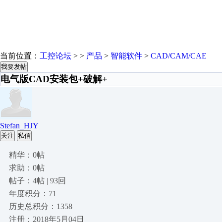
当前位置：
工控论坛
> >
产品
>
智能软件
>
CAD/CAM/CAE
我要发帖
电气版CAD安装包+破解+
Stefan_HJY
关注
私信
精华：0帖
求助：0帖
帖子：4帖 | 93回
年度积分：71
历史总积分：1358
注册：2018年5月04日