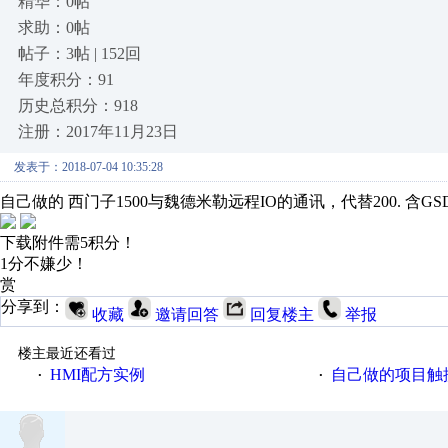
精华：0帖
求助：0帖
帖子：3帖 | 152回
年度积分：91
历史总积分：918
注册：2017年11月23日
发表于：2018-07-04 10:35:28
自己做的 西门子1500与魏德米勒远程IO的通讯，代替200. 含GS
下载附件需5积分！
1分不嫌少！
赏
分享到：
收藏
邀请回答
回复楼主
举报
楼主最近还看过
HMI配方实例
自己做的项目触
·
·