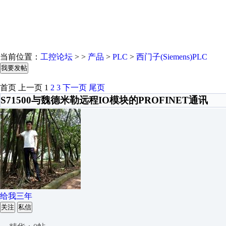
当前位置：
工控论坛
> >
产品
>
PLC
>
西门子(Siemens)PLC
我要发帖
首页
上一页
1
2
3
下一页
尾页
S71500与魏德米勒远程IO模块的PROFINET通讯
给我三年
关注
私信