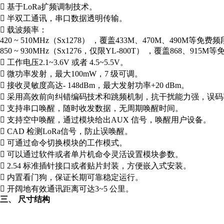
 基于LoRa扩频调制技术。
 半双工通讯，串口数据透明传输。
 载波频率：
420 ~ 510MHz（Sx1278） ，覆盖433M、470M、490M等免费
850 ~ 930MHz（Sx1276，仅限YL-800T） ，覆盖868、915
 工作电压2.1~3.6V 或者 4.5~5.5V。
 微功率发射，最大100mW，7 级可调。
 接收灵敏度高达- 148dBm，最大发射功率+20 dBm。
 采用高效前向纠错编码技术和跳频机制，抗干扰能力强，误码
 支持串口唤醒，随时收发数据，无周期唤醒时间。
 支持空中唤醒，通过模块给出AUX 信号，唤醒用户设备。
 CAD 检测LoRa信号，防止误唤醒。
 可通过命令切换模块的工作模式。
 可以通过软件或者单片机命令灵活设置模块参数。
 2.54 标准插针接口或者贴片封装，方便嵌入式安装。
 内置看门狗，保证长期可靠稳定运行。
 开阔地有效通讯距离可达3~5 公里。
三、 尺寸结构