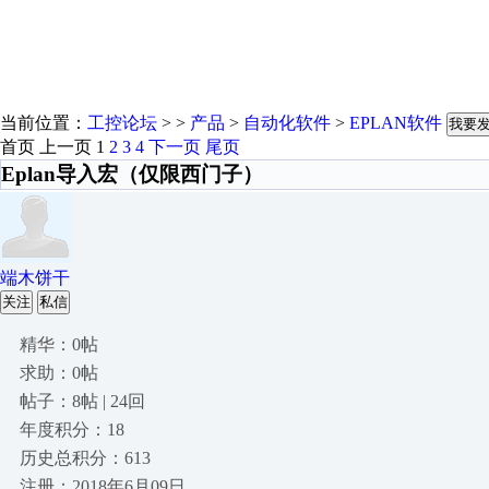
当前位置：
工控论坛
> >
产品
>
自动化软件
>
EPLAN软件
我要
首页
上一页
1
2
3
4
下一页
尾页
Eplan导入宏（仅限西门子）
端木饼干
关注
私信
精华：0帖
求助：0帖
帖子：8帖 | 24回
年度积分：18
历史总积分：613
注册：2018年6月09日