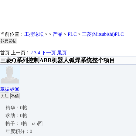
当前位置：
工控论坛
> >
产品
>
PLC
>
三菱(Mitsubishi)PLC
我要发帖
首页
上一页
1
2
3
4
下一页
尾页
三菱Q系列控制ABB机器人弧焊系统整个项目
覃振标88
关注
私信
精华：0帖
求助：0帖
帖子：1帖 | 525回
年度积分：0