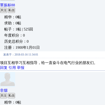
覃振标88
关注
私信
精华：0帖
求助：0帖
帖子：1帖 | 525回
年度积分：0
历史总积分：0
注册：1900年1月01日
发表于：2018-03-16 11:34:01
项目互相学习互相指导，给一直奋斗在电气行业的朋友们。
回复
引用
举报
非烟
关注
私信
精华：0帖