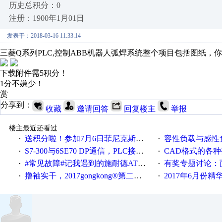
历史总积分：0
注册：1900年1月01日
发表于：2018-03-16 11:33:14
三菱Q系列PLC,控制ABB机器人弧焊系统整个项目包括图纸，
下载附件需5积分！
1分不嫌少！
赏
分享到：
收藏
邀请回答
回复楼主
举报
楼主最近还看过
送积分啦！参加7月6日菲尼克斯在线研讨会即得
容性负载与感性负
·
·
S7-300与6SE70 DP通信，PLC接收到数据不稳定
CAD格式的各
·
·
#常见故障#记我遇到的施耐德ATV12变频器故障
有奖专题讨论：面对低压变频
·
·
撸袖实干，2017gongkong®第二届智造工程师节正式起航！
2017年6月份
·
·