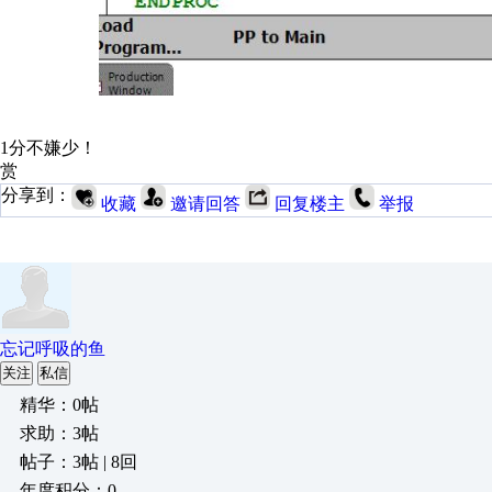
1分不嫌少！
赏
分享到：
收藏
邀请回答
回复楼主
举报
忘记呼吸的鱼
关注
私信
精华：0帖
求助：3帖
帖子：3帖 | 8回
年度积分：0