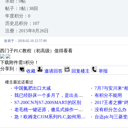
求助：0帖
帖子：1帖 | 38回
年度积分：0
历史总积分：107
注册：2015年8月26日
发表于：2018-02-10 22:57:09
西门子PLC教程（初高级）值得看看
下载附件需1积分！
分享到：
收藏
邀请回答
回复楼主
举报
楼主最近还看过
中国氮肥出口大减
7月7与安川来“
·
·
我已经卧床一个多月了，是出去安装机械手在高速遭遇车祸所致:大家工作都要特别注意啊
有积分不能用
·
·
S7-200CN与S7-200SMART的区别
2017王者之狮“鸡”情签到
·
·
老毛桃一键还原，傻瓜式操作一键轻松备份还原；程序为向导式安装，一键即可实现自动备份或还原系统。
没有积分怎么办
·
·
急！欧姆龙CJ1M系列PLC,如何用时间控制变频器。要求时间在组态王中可以自由输入！拜托各位大神了！
台达plc与三菱
·
·