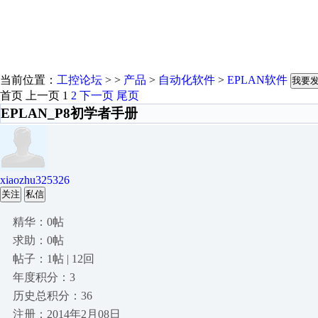
当前位置：
工控论坛
> >
产品
>
自动化软件
>
EPLAN软件
我要
首页
上一页
1
2
下一页
尾页
EPLAN_P8初学者手册
xiaozhu325326
关注
私信
精华：0帖
求助：0帖
帖子：1帖 | 12回
年度积分：3
历史总积分：36
注册：2014年2月08日