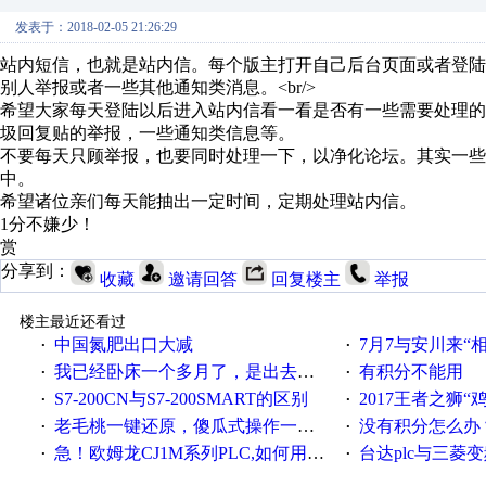
发表于：2018-02-05 21:26:29
站内短信，也就是站内信。每个版主打开自己后台页面或者登
别人举报或者一些其他通知类消息。<br/>
希望大家每天登陆以后进入站内信看一看是否有一些需要处理
圾回复贴的举报，一些通知类信息等。
不要每天只顾举报，也要同时处理一下，以净化论坛。其实一些
中。
希望诸位亲们每天能抽出一定时间，定期处理站内信。
1分不嫌少！
赏
分享到：
收藏
邀请回答
回复楼主
举报
楼主最近还看过
中国氮肥出口大减
7月7与安川来“
·
·
我已经卧床一个多月了，是出去安装机械手在高速遭遇车祸所致:大家工作都要特别注意啊
有积分不能用
·
·
S7-200CN与S7-200SMART的区别
2017王者之狮“鸡”情签到
·
·
老毛桃一键还原，傻瓜式操作一键轻松备份还原；程序为向导式安装，一键即可实现自动备份或还原系统。
没有积分怎么办
·
·
急！欧姆龙CJ1M系列PLC,如何用时间控制变频器。要求时间在组态王中可以自由输入！拜托各位大神了！
台达plc与三菱
·
·