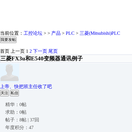
当前位置：
工控论坛
> >
产品
>
PLC
>
三菱(Mitsubishi)PLC
我要发帖
首页
上一页
1
2
下一页
尾页
三菱FX3u和E540变频器通讯例子
上帝、快把班主任收了吧
关注
私信
精华：0帖
求助：0帖
帖子：8帖 | 37回
年度积分：47