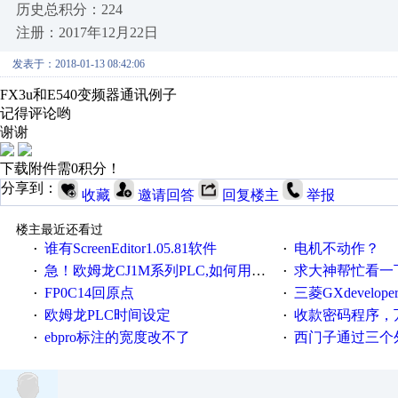
历史总积分：224
注册：2017年12月22日
发表于：2018-01-13 08:42:06
FX3u和E540变频器通讯例子
记得评论哟
谢谢
下载附件需0积分！
分享到：
收藏
邀请回答
回复楼主
举报
楼主最近还看过
谁有ScreenEditor1.05.81软件
电机不动作？
·
·
急！欧姆龙CJ1M系列PLC,如何用时间控制变频器。要求时间在组态王中可以自由输入！拜托各位大神了！
求大神帮忙看一下
·
·
FP0C14回原点
三菱GXdevelop
·
·
欧姆龙PLC时间设定
收款密码程序，
·
·
ebpro标注的宽度改不了
西门子通过三个外部
·
·