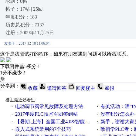
求助：0帖
帖子：17帖 | 25回
年度积分：183
历史总积分：7137
注册：2009年11月25日
发表于：2017-12-18 11:06:04
这个是我测试好的程序，如果有朋友遇到问题可以给我联系。
下载附件需5积分！
1分不嫌少！
赏
分享到：
收藏
邀请回答
回复楼主
举报
楼主最近还看过
电动调节阀常见故障及处理方法
有奖活动：晒“IN
·
·
2017年度PLC技术军团签到帖
没有积分怎么办
·
·
【暑期-上海】全国工业4.0&智能制造高级培训班通知！
新手，谢谢大家
·
·
嵌入式系统常用的7个技巧
致初学PLC者：新人学
·
·