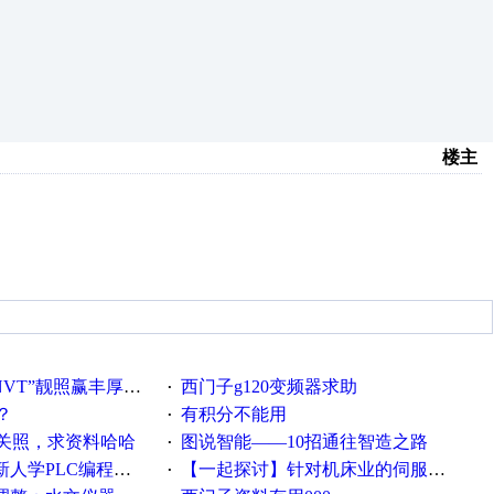
楼主
VT”靓照赢丰厚礼品
西门子g120变频器求助
·
？
有积分不能用
·
关照，求资料哈哈
图说智能——10招通往智造之路
·
PLC编程的心得体会
【一起探讨】针对机床业的伺服系统发展，您的期望是什么？
·