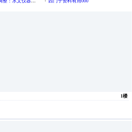
等19类产品取消事前生产许可
西门子资料有用000
·
1楼