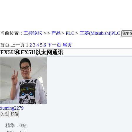
当前位置：
工控论坛
> >
产品
>
PLC
>
三菱(Mitsubishi)PLC
我要
首页
上一页
1
2
3
4
5
6
下一页
尾页
FX5U和FX5U以太网通讯
xuming2279
关注
私信
精华：0帖