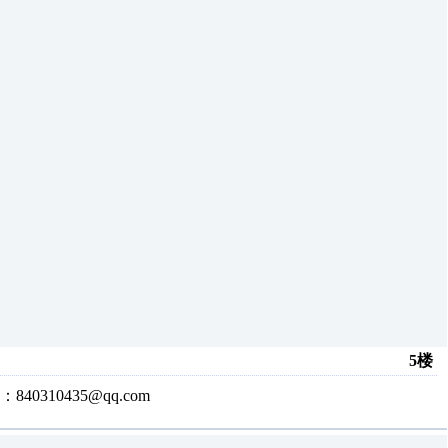
5楼
10435@qq.com