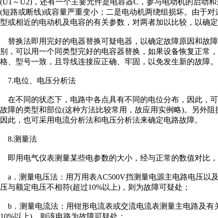
(U1～U2)，还有一个主要元件是电容器C，参与电动机的启
(短路或断线)或容量严重变小；二是电动机两绕组损坏。由于
型或相近的电动机及电容的有关参数，对两者加以比较，以确定
替换法即用完好的电器替换可疑电器，以确定故障原因和故障部
别，可以用一个同类型完好的电容器替换，如果设备恢复正常，
格、型号一致，且导线连接应正确、牢固，以免发生新的故障。
7.电位、电压分析法
在不同的状态下，电路中各点具有不同的电位分布，因此，可
故障的类型和部位(这种方法比较常用，故应用实例略)。另外
因此，也可采用电流分析法和电压分析法来确定电路故障。
8.测量法
即用电气仪表测量某些电参数的大小，经与正常的数值对比，
a．测量电压法：用万用表AC500V挡测量电源主电路电压
压与额定电压不相符(超过10%以上)，则为故障可疑处；
b．测量电流法：用钳形电流表或交流电流表测量主电路及有关
10%以上)，则该电路为故障可疑处；