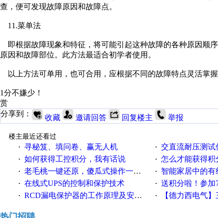
查，便可发现故障原因和故障点。
11.菜单法
即根据故障现象和特征，将可能引起这种故障的各种原因顺序
原因和故障部位。此方法最适合初学者使用。
以上方法可单用，也可合用，应根据不同的故障特点灵活掌握
1分不嫌少！
赏
分享到：
收藏
邀请回答
回复楼主
举报
楼主最近还看过
寻秘笈、填问卷、赢无人机
交直流耐压测试
·
·
如何获得工控积分，我有话说
怎么才能获得积
·
·
老毛桃一键还原，傻瓜式操作一键轻松备份还原；程序为向导式安装，一键即可实现自动备份或还原系统。
智能家居中的有
·
·
在线式UPS的控制和保护技术
送积分啦！参加7月6日
·
·
RCD漏电保护器的工作原理及安装要点
【德力西电气】三
·
·
热门招聘