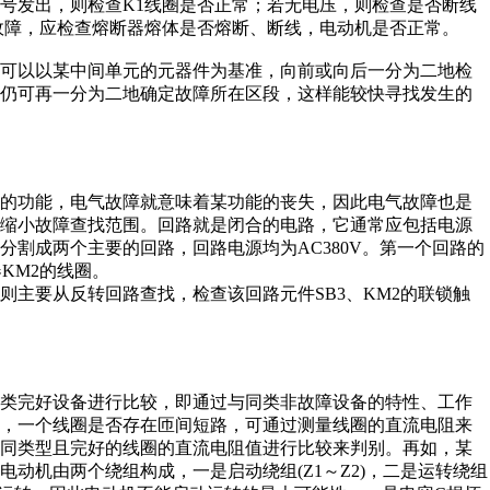
的信号发出，则检查K1线圈是否正常；若无电压，则检查是否断线
故障，应检查熔断器熔体是否熔断、断线，电动机是否正常。
可以以某中间单元的元器件为基准，向前或向后一分为二地检
后仍可再一分为二地确定故障所在区段，这样能较快寻找发生的
的功能，电气故障就意味着某功能的丧失，因此电气故障也是
，缩小故障查找范围。回路就是闭合的电路，它通常应包括电源
割成两个主要的回路，回路电源均为AC380V。第一个回路的
KM2的线圈。
主要从反转回路查找，检查该回路元件SB3、KM2的联锁触
类完好设备进行比较，即通过与同类非故障设备的特性、工作
如，一个线圈是否存在匝间短路，可通过测量线圈的直流电阻来
个同类型且完好的线圈的直流电阻值进行比较来判别。再如，某
动机由两个绕组构成，一是启动绕组(Z1～Z2)，二是运转绕组