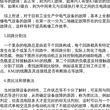
钮等的故障；若正常，则为PLC故障。如果PLC有使K1吸合
等。如果K1吸合，则为中间单元与后级执行单元之间的主电路
综上所述，对于目前工业生产中电气设备的故障，基本上全都
修电气设备的故障；在第一次一分为二地确定故障所在的位置
故障点，这样有利于提高检修工作效率。
5.回路分割法
一个复杂的电路总是由若干个回路构成，每个回路都具有特定
发生在某个或某几个回路中。将回路分割，实际上简化了电路
和负载。例如下图所示的电动机正反转控制电路的辅助电路，可分
负载是正转接触器KM1的线圈，第二个回路的负载是反转接触器
分割了回路，查找故障就比较快。例如该装置正转工作正常，则
点、KM2的线圈及其连接线是否有断路点等故障。
6.类比法和替换法
当对故障设备的特性、工作状态等不十分了解时，可采用与同
状态等进行比较，从而确定设备故障的原因，称为类比法。例
判定，但直流电阻多大才是完好的却无法判别。这时可以与一
电容式单相交流异步电动机出现了不能启动的故障，电容式单相电