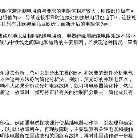
电阻值若所测电阻值与要求的电阻值相差较大，则该部位极有可
电阻值为∞；导线连接牢靠时连接处的接触电阻也趋于0，连接处
往往只有几欧姆至几百欧姆，而断开后的电阻值为∞；
线路对地以及相间绝缘电阻值。电器绝缘层绝缘电阻规定不得小
相线与中性线之间漏电和短路的主要原因，若发现这种情况，应着
角度去分析，总可以划分出主要的部件和次要的部件分析电气
元器件这种方法称为简化分析法。例如，荧光灯的并联电容器，
影响不大如果分析荧光灯电路故障，就可将电容器简化掉，然后
分析这一故障时，就可将正转有关的控制部分删去，简化成只有
部位。例如通电试探或强行使某继电器动作等，以发现和确定
现，以找出故障所在。再现故障时，主要观察有关继电器和接触
说明该电器所在回路或相关回路有故障，再对此回路作进一步检