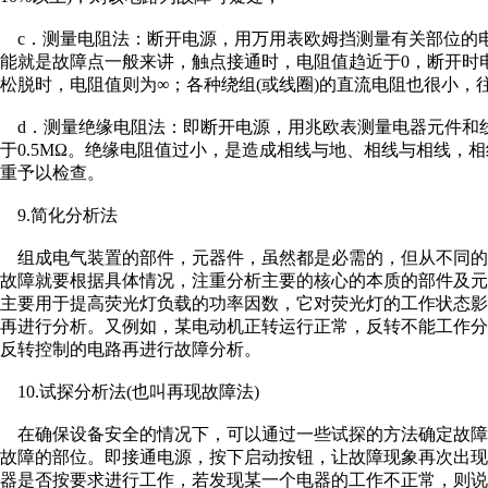
c．测量电阻法：断开电源，用万用表欧姆挡测量有关部位的
能就是故障点一般来讲，触点接通时，电阻值趋近于0，断开时
松脱时，电阻值则为∞；各种绕组(或线圈)的直流电阻也很小，
d．测量绝缘电阻法：即断开电源，用兆欧表测量电器元件和
于0.5MΩ。绝缘电阻值过小，是造成相线与地、相线与相线，
重予以检查。
9.简化分析法
组成电气装置的部件，元器件，虽然都是必需的，但从不同的
故障就要根据具体情况，注重分析主要的核心的本质的部件及
主要用于提高荧光灯负载的功率因数，它对荧光灯的工作状态
再进行分析。又例如，某电动机正转运行正常，反转不能工作
反转控制的电路再进行故障分析。
10.试探分析法(也叫再现故障法)
在确保设备安全的情况下，可以通过一些试探的方法确定故障
故障的部位。即接通电源，按下启动按钮，让故障现象再次出
器是否按要求进行工作，若发现某一个电器的工作不正常，则