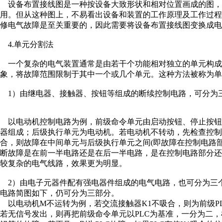
设备布置接线图是一种按设备大致形状和相对位置画成的图，
用。但从这种图上，不易看出设备和装置的工作原理及工作过
修电气故障是至关重要的，因此需要将设备布置接线图变换成电
4.单元分割法
一个复杂的电气装置通常是由若干个功能相对独立的单元构成
象，将故障范围限制于其中一个或几个单元。这种方法被称为单
1）由继电器、接触器、按钮等组成的断续控制电路，可分为
以电动机控制电路为例，前级命令单元由启动按钮、停止按钮
器组成；后级执行单元为电动机。若电动机不转动，先检查控
合，则故障在中间单元与后级执行单元之间(即故障在控制电路
断故障是在前一半电路还是在后一半电路，是在控制电路部分
较复杂的电气线路，效果更为明显。
2）由电子元器件配有强电器件组成的电气电路，也可分为三个单
电路简图如下，仍可分为三部分。
以电动机M不运转为例，若交流接触器K1不吸合，则为前级PL
若无信号发出，则再把前级命令单元以PLC为基准，一分为二，