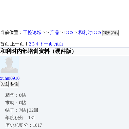
当前位置：
工控论坛
> >
产品
>
DCS
>
和利时DCS
我要发帖
首页
上一页
1
2
3
4
下一页
尾页
和利时内部培训资料（硬件版）
xuhui0910
关注
私信
精华：0帖
求助：0帖
帖子：7帖 | 32回
年度积分：131
历史总积分：1817