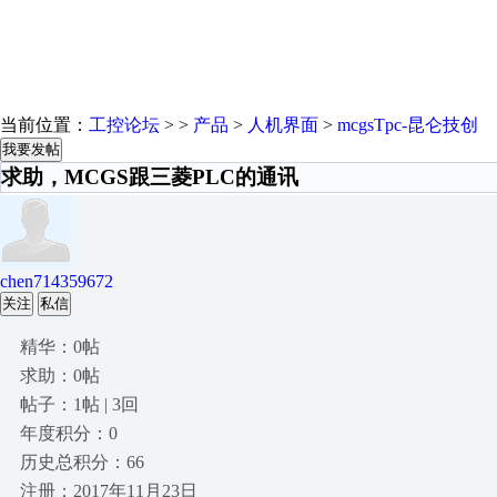
当前位置：
工控论坛
> >
产品
>
人机界面
>
mcgsTpc-昆仑技创
我要发帖
求助，MCGS跟三菱PLC的通讯
chen714359672
关注
私信
精华：0帖
求助：0帖
帖子：1帖 | 3回
年度积分：0
历史总积分：66
注册：2017年11月23日