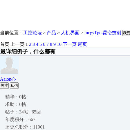
当前位置：
工控论坛
>
产品
>
人机界面
>
mcgsTpc-昆仑技创
我
首页
上一页
1
2
3
4
5
6
7
8
9
10
下一页
尾页
最详细例子，什么都有
Aaion心
关注
私信
精华：0帖
求助：6帖
帖子：34帖 | 65回
年度积分：667
历史总积分：11001