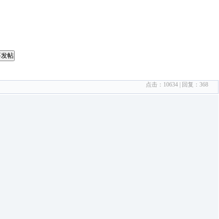
要发帖
点击：
10634
| 回复：
368