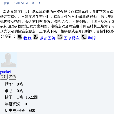
发表于：2017-11-13 08:57:38
双金属温度计是用绕成螺旋形的热双金属片作感温元件，并将它装在保
端装有指针。当温度发生变化时，感温元件的自由端随即 转动，通过细
机构带动指针。表壳材料有 钢板、铸铝合金、不锈钢板。可调角型双金
或从 直型到角型任意角度调整。电接点双金属温度计则在结构上增添了
预先设定的控温定触点（上限或下限）相接触或断开的瞬间，使控制线路
分享到：
收藏
邀请回答
回复楼主
举报
guoket
关注
私信
精华：0帖
求助：0帖
帖子：1帖 | 1522回
年度积分：0
历史总积分：699