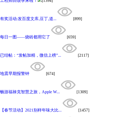
工程师回馈季来啦！
[1394]
有奖活动:发百度文库,豆丁,道...
[899]
每日一图——烧砖都用它了
[659]
已结帖：“发帖加精，微信上榜”...
[2117]
地震早期报警钟
[674]
畅游福禄克智慧之旅，Apple W...
[1309]
【春节活动】2021别样年味大比...
[1457]