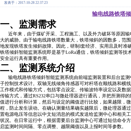
发表于：2017-10-28 22:37:23
输电线路铁塔倾
一、监测需求
近年来，由于煤矿开采、工程施工、以及外力破坏等原因输
大的威胁。由于输电线路铁塔数量大，铁塔倾斜的因数多，范
地发现铁塔发生倾斜故障。因此，研制
l
套经济、实用且及时准
铁塔倾斜智能监测系统即是基于
LoRa
通信，铁塔倾斜监测等技
安全运行具有重要作用。
二、监测系统介绍
输电线路铁塔倾斜智能监测系统由前端监测装置和后台监测
子控制技术设计。双轴无线倾角传感器可对杆塔在顺线路和横
工作模式和传输方式，包括零点设定、传输波特率设定以及数
传输方式，通过
RS232
串口与微处理器进行通讯，并把所测得的
值进行分析和计算，然后与设定的阈值进行比较，如果越限，微
程，防止发生误动。在确认测量结果确实越限后，微处理器通过
置电源电压等信息以中文短消息的模式发送给监测中心和相关
状况。在日常运行中，根据需要后台监测中心可通过短信命令
启监测时间间隔、零点调整、越限阈值以及上报时间等参数。