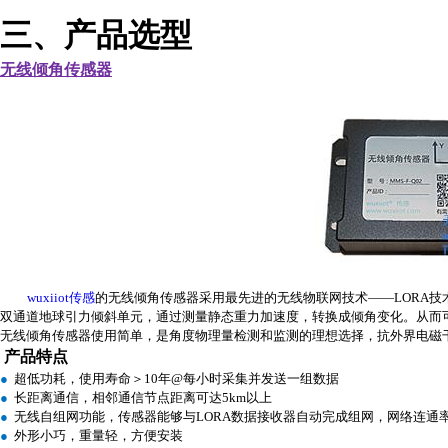
三、产品选型
无线倾角传感器
wuxiiot
传感
的无线倾角传感器
采用最先进的无线物联网技术——
LORA
技
双通道地球引力倾斜单元，通过测量静态重力加速度，转换成倾角变化。从而
无线倾角传感器
使用简单，是
角度物理量检测和监测
的理想选择，抗外界电磁
产品特点
●
超低功耗
，
使用寿命
＞10
年
@
每小时采集并发送一组数据
●
长距离通信，相邻通信节点距离可达
5km
以上
●
无线自组网功能，传感器能够与
LORA
数据接收器自动完成组网，网络连通
●
外形小巧，重量轻，方便安装