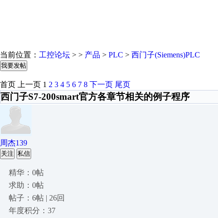
当前位置：
工控论坛
> >
产品
>
PLC
>
西门子(Siemens)PLC
我要发帖
首页
上一页
1
2
3
4
5
6
7
8
下一页
尾页
西门子S7-200smart官方各章节相关的例子程序
周杰139
关注
私信
精华：0帖
求助：0帖
帖子：6帖 | 26回
年度积分：37