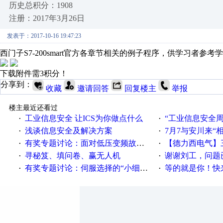
历史总积分：1908
注册：2017年3月26日
发表于：2017-10-16 19:47:23
西门子S7-200smart官方各章节相关的例子程序，供学习者参考
下载附件需3积分！
分享到：
收藏
邀请回答
回复楼主
举报
楼主最近还看过
工业信息安全 让ICS为你做点什么
“工业信息安全周之我见”
·
·
浅谈信息安全及解决方案
7月7与安川来“
·
·
有奖专题讨论：面对低压变频故障，老手是这样解决的！
【德力西电气】三
·
·
寻秘笈、填问卷、赢无人机
谢谢刘工，问题
·
·
有奖专题讨论：伺服选择的“小细节大学问”奖励公告
等的就是你！快来领
·
·