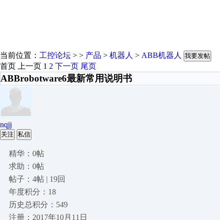
当前位置：
工控论坛
> >
产品
>
机器人
>
ABB机器人
我要发帖
首页
上一页
1
2
下一页
尾页
ABBrobotware6最新常用说明书
nqjj
关注
私信
精华：0帖
求助：0帖
帖子：4帖 | 19回
年度积分：18
历史总积分：549
注册：2017年10月11日