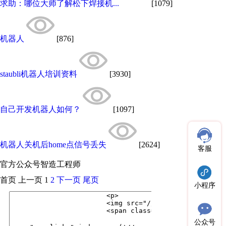
求助：哪位大师了解松下焊接机...
[1079]
机器人
[876]
staubli机器人培训资料
[3930]
自己开发机器人如何？
[1097]
机器人关机后home点信号丢失
[2624]
客服
官方公众号
智造工程师
首页
上一页
1
2
下一页
尾页
小程序
公众号