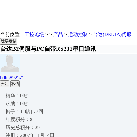
当前位置：
工控论坛
> >
产品
>
运动控制
>
台达(DELTA)伺服
我要发帖
台达B2伺服与PC自带RS232串口通讯
hdb5892575
关注
私信
精华：0帖
求助：0帖
帖子：11帖 | 77回
年度积分：8
历史总积分：291
注册：2007年11月14日