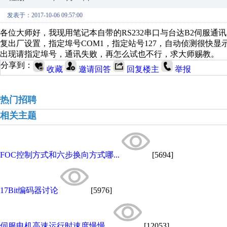
发表于：2017-10-06 09:57:00
各位大师好，我现用笔记本自带的RS232串口与台达B2伺服通讯，伺
复出厂设置，指定埠号COM1，指定站号127，自动侦测很快
出现请指定埠号，通讯失败，再怎么试也不行，求大师赐教。
分享到：
收藏
邀请回答
回复楼主
举报
热门招聘
相关主题
FOC控制方式和六步换向方式哪...
[5694]
17Bit编码器讨论
[5976]
伺服电机高速运行时速度慢慢...
[12053]