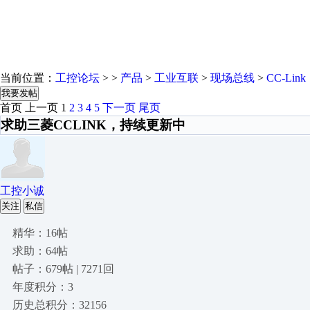
当前位置：
工控论坛
> >
产品
>
工业互联
>
现场总线
>
CC-Link
我要发帖
首页
上一页
1
2
3
4
5
下一页
尾页
求助三菱CCLINK，持续更新中
工控小诚
关注
私信
精华：16帖
求助：64帖
帖子：679帖 | 7271回
年度积分：3
历史总积分：32156