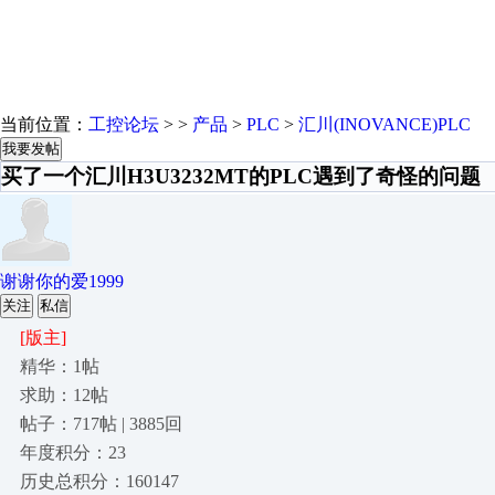
当前位置：
工控论坛
> >
产品
>
PLC
>
汇川(INOVANCE)PLC
我要发帖
买了一个汇川H3U3232MT的PLC遇到了奇怪的问题
谢谢你的爱1999
关注
私信
[版主]
精华：1帖
求助：12帖
帖子：717帖 | 3885回
年度积分：23
历史总积分：160147