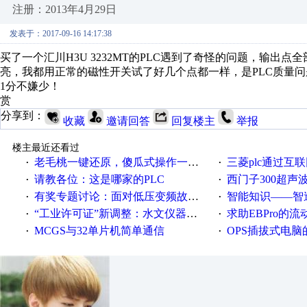
注册：2013年4月29日
发表于：2017-09-16 14:17:38
买了一个汇川H3U 3232MT的PLC遇到了奇怪的问题，输出点
亮，我都用正常的磁性开关试了好几个点都一样，是PLC质量问题
1分不嫌少！
赏
分享到：
收藏
邀请回答
回复楼主
举报
楼主最近还看过
老毛桃一键还原，傻瓜式操作一键轻松备份还原；程序为向导式安装，一键即可实现自动备份或还原系统。
三菱plc通过互联网实现pl
·
·
请教各位：这是哪家的PLC
西门子300超声波焊
·
·
有奖专题讨论：面对低压变频故障，老手是这样解决的！
智能知识——智造时代，工
·
·
“工业许可证”新调整：水文仪器等19类产品取消事前生产许可
求助EBPro的
·
·
MCGS与32单片机简单通信
OPS插拔式电
·
·