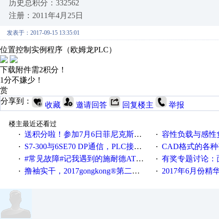
历史总积分：332562
注册：2011年4月25日
发表于：2017-09-15 13:35:01
位置控制实例程序（欧姆龙PLC）
下载附件需2积分！
1分不嫌少！
赏
分享到：
收藏
邀请回答
回复楼主
举报
楼主最近还看过
送积分啦！参加7月6日菲尼克斯在线研讨会即得
容性负载与感性负
·
·
S7-300与6SE70 DP通信，PLC接收到数据不稳定
CAD格式的各
·
·
#常见故障#记我遇到的施耐德ATV12变频器故障
有奖专题讨论：面对低压变频
·
·
撸袖实干，2017gongkong®第二届智造工程师节正式起航！
2017年6月份
·
·