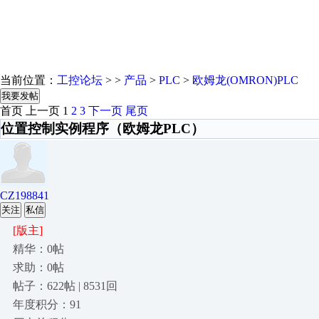
当前位置：
工控论坛
> >
产品
>
PLC
>
欧姆龙(OMRON)PLC
我要发帖
首页
上一页
1
2
3
下一页
尾页
位置控制实例程序（欧姆龙PLC）
CZ198841
关注
私信
[版主]
精华：0帖
求助：0帖
帖子：622帖 | 8531回
年度积分：91