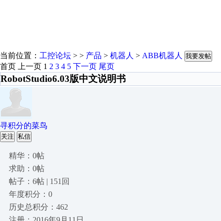
当前位置：
工控论坛
> >
产品
>
机器人
>
ABB机器人
我要发帖
首页
上一页
1
2
3
4
5
下一页
尾页
RobotStudio6.03版中文说明书
寻积分的菜鸟
关注
私信
精华：0帖
求助：0帖
帖子：6帖 | 151回
年度积分：0
历史总积分：462
注册：2016年9月11日