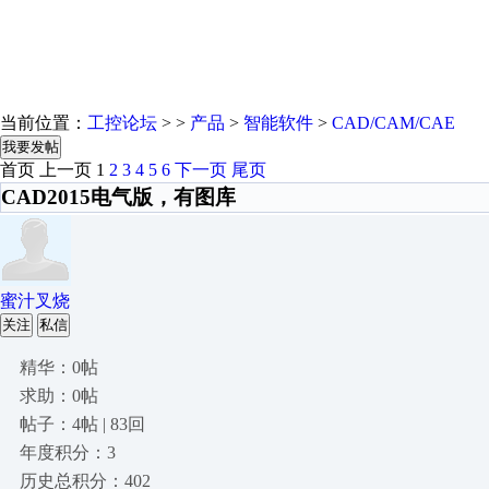
当前位置：
工控论坛
> >
产品
>
智能软件
>
CAD/CAM/CAE
我要发帖
首页
上一页
1
2
3
4
5
6
下一页
尾页
CAD2015电气版，有图库
蜜汁叉烧
关注
私信
精华：0帖
求助：0帖
帖子：4帖 | 83回
年度积分：3
历史总积分：402