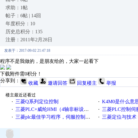
求助：1帖
帖子：6帖 | 14回
年度积分：10
历史总积分：135
注册：2011年2月28日
发表于：2017-09-02 21:47:18
程序不是我做的，是朋友给的，大家一起看下
下载附件需0积分！
分享到：
收藏
邀请回答
回复楼主
举报
楼主最近还看过
三菱Q系列定位控制
K4M0是什么意
·
·
三菱PLC+威纶HMI（4轴非标设备）（PLC程序、HMI画面、CAD电气原理图纸
三菱PLC控制
·
·
三菱plc最佳学习程序，伺服控制，各种报警，注释详细，看的懂，学得快！
三菱定位与技术 
·
·