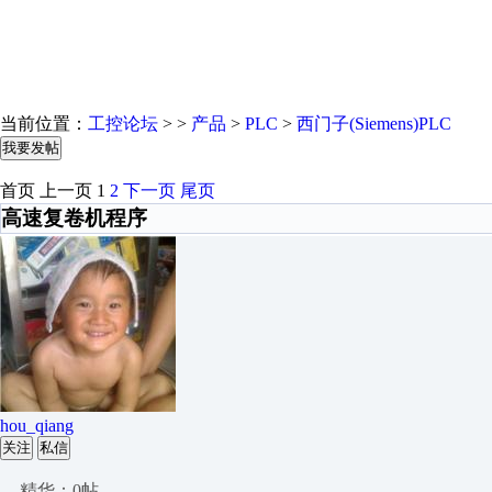
当前位置：
工控论坛
> >
产品
>
PLC
>
西门子(Siemens)PLC
我要发帖
首页
上一页
1
2
下一页
尾页
高速复卷机程序
hou_qiang
关注
私信
精华：0帖