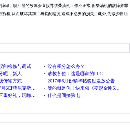
障率。喷油器的故障会直接导致柴油机工作不正常,但柴油机的故障并非
行拆检,从而破坏其加工与装配精度,造成不必要的损失。此外,为减少喷油
仪的检修与调试
没有积分怎么办？
·
分呢，新人
请教各位：这是哪家的PLC
·
线传输方式
2017年6月份精华帖奖励发放公告
·
菲尼克斯在线研讨会即得
等的就是你！快来领《变形金刚5》观影券
·
重好礼，玩嗨夏日！
什么是间接验电
·