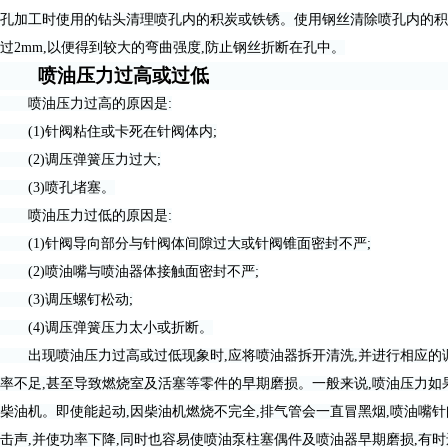
孔加工时使用的钻头清理喷孔内的积炭或铁锈。使用钢丝清除喷孔内的积
过2mm,以便得到较大的弯曲强度,防止钢丝折断在孔中。
喷油压力过高或过低
喷油压力过高的原因是:
(1)针阀粘住或卡死在针阀体内;
(2)调压弹簧压力过大;
(3)喷孔堵塞。
喷油压力过低的原因是:
(1)针阀导向部分与针阀体间隙过大或针阀锥面密封不严;
(2)喷油嘴与喷油器体接触面密封不严;
(3)调压螺钉松动;
(4)调压弹簧压力太小或折断。
出现喷油压力过高或过低现象时,应将喷油器拆开清洗,并进行相应的调
率不足,甚至导致燃烧室及活塞等零件的早期磨损。一般来说,喷油压力如
柴油机。即使能起动,因柴油机燃烧不完全,排气管会一直冒黑烟,喷油嘴
击声,并使功率下降,同时也容易使喷油泵柱塞偶件及喷油器早期磨损,有