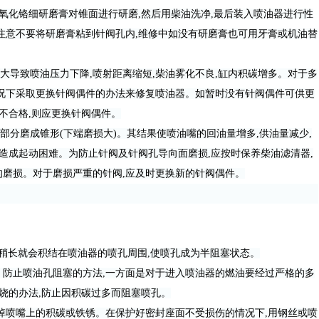
许氧化铬细研磨膏对锥面进行研磨,然后用柴油洗净,最后装入喷油器进行性
注意不要将研磨膏粘到针阀孔内,维修中如没有研磨膏也可用牙膏或机油替
致喷油压力下降,喷射距离缩短,柴油雾化不良,缸内积碳增多。对于多
情况下采取更换针阀偶件的办法来修复喷油器。如暂时没有针阀偶件可供更
不合格,则应更换针阀偶件。
磨成锥形(下端磨损大)。其结果使喷油嘴的回油量增多,供油量减少,
会造成起动困难。为防止针阀及针阀孔导向面磨损,应按时保养柴油滤清器,
的磨损。对于磨损严重的针阀,应及时更换新的针阀偶件。
稍长就会积结在喷油器的喷孔周围,使喷孔成为半阻塞状态。
防止喷油孔阻塞的方法,一方面是对于进入喷油器的燃油要经过严格的多
燃烧的办法,防止因积碳过多而阻塞喷孔。
喷嘴上的积碳或铁锈。在保护好密封座面不受损伤的情况下,用钢丝或喷