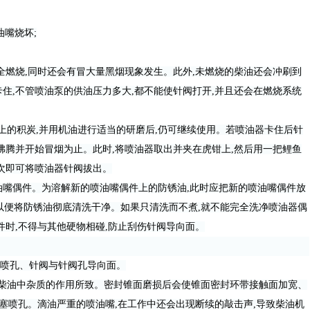
嘴烧坏;
燃烧,同时还会有冒大量黑烟现象发生。此外,未燃烧的柴油还会冲刷到
住,不管喷油泵的供油压力多大,都不能使针阀打开,并且还会在燃烧系统
的积炭,并用机油进行适当的研磨后,仍可继续使用。若喷油器卡住后针
沸腾并开始冒烟为止。此时,将喷油器取出并夹在虎钳上,然后用一把鲤鱼
多次即可将喷油器针阀拔出。
嘴偶件。为溶解新的喷油嘴偶件上的防锈油,此时应把新的喷油嘴偶件放
抽动,以便将防锈油彻底清洗干净。如果只清洗而不煮,就不能完全洗净喷油器偶
件时,不得与其他硬物相碰,防止刮伤针阀导向面。
喷孔、针阀与针阀孔导向面。
柴油中杂质的作用所致。密封锥面磨损后会使锥面密封环带接触面加宽、
堵塞喷孔。滴油严重的喷油嘴,在工作中还会出现断续的敲击声,导致柴油机