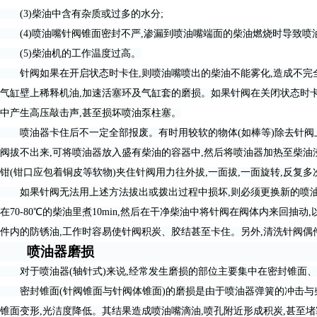
(3)柴油中含有杂质或过多的水分;
(4)喷油嘴针阀锥面密封不严,渗漏到喷油嘴端面的柴油燃烧时导致喷油
(5)柴油机的工作温度过高。
针阀如果在开启状态时卡住,则喷油嘴喷出的柴油不能雾化,造成不完全
气缸壁上稀释机油,加速活塞环及气缸套的磨损。如果针阀在关闭状态时卡
中产生高压敲击声,甚至损坏喷油泵柱塞。
喷油器卡住后不一定全部报废。有时用较软的物体(如棒等)除去针阀上
阀拔不出来,可将喷油器放入盛有柴油的容器中,然后将喷油器加热至柴油
钳(钳口应包着铜皮等软物)夹住针阀用力往外拔,一面拔,一面旋转,反复
如果针阀无法用上述方法拔出或拨出过程中损坏,则必须更换新的喷油
在70-80℃的柴油里煮10min,然后在干净柴油中将针阀在阀体内来回
件内的防锈油,工作时容易使针阀积炭、胶结甚至卡住。另外,清洗针阀偶
喷油器磨损
对于喷油器(轴针式)来说,经常发生磨损的部位主要集中在密封锥面、
密封锥面(针阀锥面与针阀体锥面)的磨损是由于喷油器弹簧的冲击与
锥面变形,光洁度降低。其结果造成喷油嘴滴油,喷孔附近形成积炭,甚至