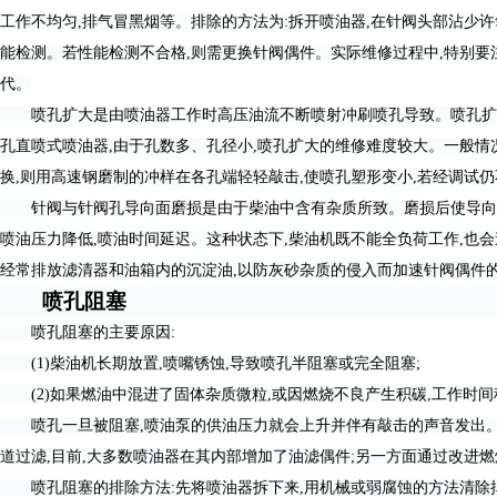
工作不均匀,排气冒黑烟等。排除的方法为:拆开喷油器,在针阀头部沾少
能检测。若性能检测不合格,则需更换针阀偶件。实际维修过程中,特别要
代。
喷孔扩大是由喷油器工作时高压油流不断喷射冲刷喷孔导致。喷孔扩大导
孔直喷式喷油器,由于孔数多、孔径小,喷孔扩大的维修难度较大。一般
换,则用高速钢磨制的冲样在各孔端轻轻敲击,使喷孔塑形变小,若经调试仍
针阀与针阀孔导向面磨损是由于柴油中含有杂质所致。磨损后使导向部分
喷油压力降低,喷油时间延迟。这种状态下,柴油机既不能全负荷工作,也
经常排放滤清器和油箱内的沉淀油,以防灰砂杂质的侵入而加速针阀偶件
喷孔阻塞
喷孔阻塞的主要原因:
(1)柴油机长期放置,喷嘴锈蚀,导致喷孔半阻塞或完全阻塞;
(2)如果燃油中混进了固体杂质微粒,或因燃烧不良产生积碳,工作时间
喷孔一旦被阻塞,喷油泵的供油压力就会上升并伴有敲击的声音发出。
道过滤,目前,大多数喷油器在其内部增加了油滤偶件;另一方面通过改进
喷孔阻塞的排除方法:先将喷油器拆下来,用机械或弱腐蚀的方法清除掉