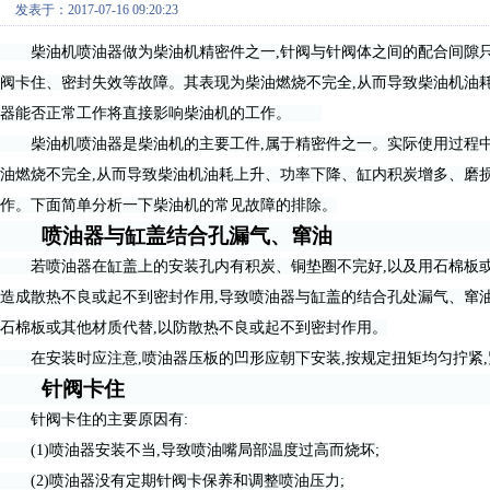
发表于：2017-07-16 09:20:23
柴油机喷油器做为柴油机精密件之一,针阀与针阀体之间的配合间隙只有0.0
阀卡住、密封失效等故障。其表现为柴油燃烧不完全,从而导致柴油机油
器能否正常工作将直接影响柴油机的工作。
柴油机喷油器是柴油机的主要工件,属于精密件之一。实际使用过程中
油燃烧不完全,从而导致柴油机油耗上升、功率下降、缸内积炭增多、磨
作。下面简单分析一下柴油机的常见故障的排除。
喷油器与缸盖结合孔漏气、窜油
若喷油器在缸盖上的安装孔内有积炭、铜垫圈不完好,以及用石棉板或其
造成散热不良或起不到密封作用,导致喷油器与缸盖的结合孔处漏气、窜油
石棉板或其他材质代替,以防散热不良或起不到密封作用。
在安装时应注意,喷油器压板的凹形应朝下安装,按规定扭矩均匀拧紧,
针阀卡住
针阀卡住的主要原因有:
(1)喷油器安装不当,导致喷油嘴局部温度过高而烧坏;
(2)喷油器没有定期针阀卡保养和调整喷油压力;