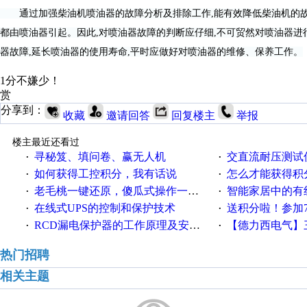
通过加强柴油机喷油器的故障分析及排除工作,能有效降低柴油机的故
都由喷油器引起。因此,对喷油器故障的判断应仔细,不可贸然对喷油器进
器故障,延长喷油器的使用寿命,平时应做好对喷油器的维修、保养工作。
1分不嫌少！
赏
分享到：
收藏
邀请回答
回复楼主
举报
楼主最近还看过
寻秘笈、填问卷、赢无人机
交直流耐压测试
·
·
如何获得工控积分，我有话说
怎么才能获得积
·
·
老毛桃一键还原，傻瓜式操作一键轻松备份还原；程序为向导式安装，一键即可实现自动备份或还原系统。
智能家居中的有
·
·
在线式UPS的控制和保护技术
送积分啦！参加7月6日
·
·
RCD漏电保护器的工作原理及安装要点
【德力西电气】三
·
·
热门招聘
相关主题