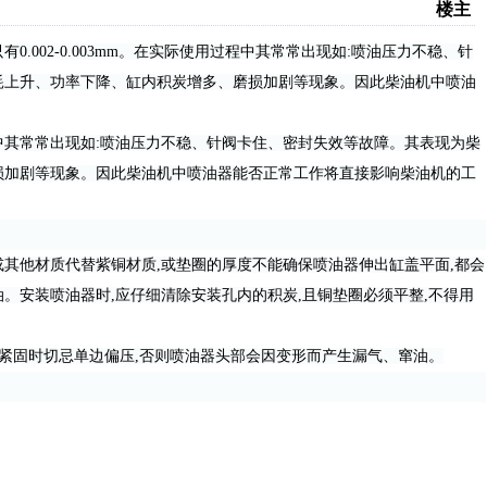
楼主
02-0.003mm。在实际使用过程中其常常出现如:喷油压力不稳、针
耗上升、功率下降、缸内积炭增多、磨损加剧等现象。因此柴油机中喷油
其常常出现如:喷油压力不稳、针阀卡住、密封失效等故障。其表现为柴
损加剧等现象。因此柴油机中喷油器能否正常工作将直接影响柴油机的工
他材质代替紫铜材质,或垫圈的厚度不能确保喷油器伸出缸盖平面,都会
。安装喷油器时,应仔细清除安装孔内的积炭,且铜垫圈必须平整,不得用
紧固时切忌单边偏压,否则喷油器头部会因变形而产生漏气、窜油。