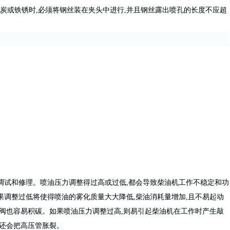
炭或铁锈时,必须将钢丝装在夹头中进行,并且钢丝露出喷孔的长度不应超
试和修理。喷油压力调整得过高或过低,都会导致柴油机工作不稳定和功
果调整过低将使得喷油的雾化质量大大降低,柴油消耗量增加,且不易起动
针阀也容易积碳。如果喷油压力调整过高,则易引起柴油机在工作时产生敲
时还会把高压管胀裂。