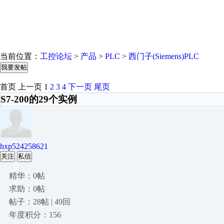
当前位置：
工控论坛
>
产品
>
PLC
>
西门子(Siemens)PLC
我要发帖
首页
上一页
1
2
3
4
下一页
尾页
S7-200的29个实例
hxp524258621
关注
私信
精华：0帖
求助：0帖
帖子：28帖 | 49回
年度积分：156