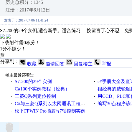
历史总积分：1345
注册：2017年6月12日
发表于：2017-07-06 11:41:24
S7-200的29个实例,适合新手。适合练习 按留言于心不忍，免
下载附件需0积分！
1分不嫌少！
赏
分享到：
收藏
邀请回答
回复楼主
举报
楼主最近还看过
S7-200的29个实例
c#手册大全及查
·
·
C#100个实例教程（经典）
很经典的威轮触
·
·
三菱Q系列定位控制
用CCD、PLC
·
·
C#与三菱Q系列以太网通讯工程代码
编写30点程序
·
·
松下FPWIN Pro 6编写7轴控制实例
·