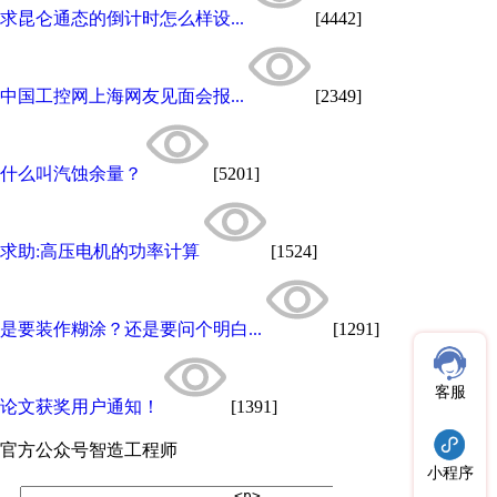
求昆仑通态的倒计时怎么样设...
[4442]
中国工控网上海网友见面会报...
[2349]
什么叫汽蚀余量？
[5201]
求助:高压电机的功率计算
[1524]
是要装作糊涂？还是要问个明白...
[1291]
客服
论文获奖用户通知！
[1391]
官方公众号
智造工程师
小程序