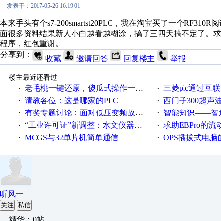
发表于：2017-05-26 16:19:01
本来手头有个s7-200smartst20PLC，我在淘宝买了一个R
面很多资料结果新人小白越看越糊涂，搞了三四天搞不定了。求高手
程序，红包重谢。
分享到：
收藏
邀请回答
回复楼主
举报
楼主最近还看过
老毛桃一键还原，傻瓜式操作一键轻松备份还原；程序为向导式安装，一键即可实现自动备份或还原系统。
三菱plc通过互联网实现pl
·
·
请教各位：这是哪家的PLC
西门子300超声波焊
·
·
有奖专题讨论：面对低压变频故障，老手是这样解决的！
智能知识——智造时代，工
·
·
“工业许可证”新调整：水文仪器等19类产品取消事前生产许可
求助EBPro的
·
·
MCGS与32单片机简单通信
OPS插拔式电
·
·
听风一
关注
私信
精华：0帖