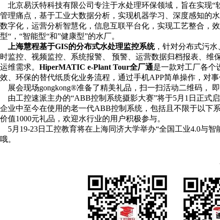
北京易沃特科技有限公司专注于水处理环保领域，旨在实现“软
管理痛点，基于工业大数据分析，实现机器学习、深度感知的水处
数字化，运营分析智慧化，信息互联平台化，实现工艺整合，效
型“，“智能型“和”健康型”的水厂。
上海慧程基于GIS的分布式水处理监控系统
，针对分布式污水
时监控、视频监控、系统报警、 预警、运营数据归档报表、维
运维需求。
HiperMATIC e-Plant Tour全厂通
是一款对工厂各个
效、环保的替代纸质化业务流程，通过手机APP简单操作，对
展会现场gongkong®准备了精美礼品，扫一扫活动二维码，
由工控速派主办的“ABB控制系统摄影大赛”将于5月1日正式启
企业中至今在使用的老一代ABB控制系统，包括且不限于以下系列：Small PL
价值1000元礼品，欢迎水行业的用户积极参与。
5月19-23日工控教育将在上海同济大学举办“全国工业4.0
哦。