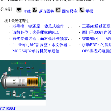
分享到：
收藏
邀请回答
回复楼主
举报
楼主最近还看过
老毛桃一键还原，傻瓜式操作一键轻松备份还原；程序为向导式安装，一键即可实现自动备份或还原系统。
三菱plc通过互联网实现pl
·
·
请教各位：这是哪家的PLC
西门子300超声波焊
·
·
有奖专题讨论：面对低压变频故障，老手是这样解决的！
智能知识——智造时代，工
·
·
“工业许可证”新调整：水文仪器等19类产品取消事前生产许可
求助EBPro的
·
·
MCGS与32单片机简单通信
OPS插拔式电
·
·
CZ198841