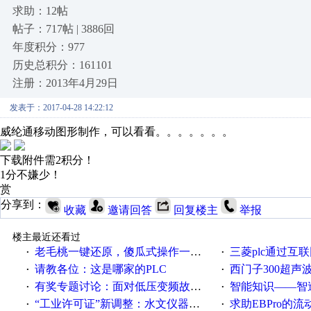
求助：12帖
帖子：717帖 | 3886回
年度积分：977
历史总积分：161101
注册：2013年4月29日
发表于：2017-04-28 14:22:12
威纶通移动图形制作，可以看看。。。。。。。
下载附件需2积分！
1分不嫌少！
赏
分享到：
收藏
邀请回答
回复楼主
举报
楼主最近还看过
老毛桃一键还原，傻瓜式操作一键轻松备份还原；程序为向导式安装，一键即可实现自动备份或还原系统。
三菱plc通过互联网实现pl
·
·
请教各位：这是哪家的PLC
西门子300超声波焊
·
·
有奖专题讨论：面对低压变频故障，老手是这样解决的！
智能知识——智造时代，工
·
·
“工业许可证”新调整：水文仪器等19类产品取消事前生产许可
求助EBPro的
·
·