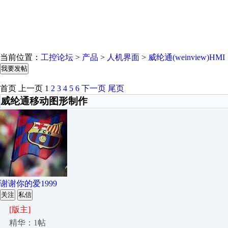
当前位置：
工控论坛
>
产品
>
人机界面
>
威纶通(weinview)HMI
我要发帖
首页
上一页
1
2
3
4
5
6
下一页
尾页
威纶通移动图形制作
谢谢你的爱1999
关注
私信
[版主]
精华：1帖