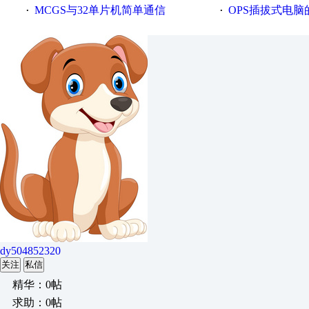
MCGS与32单片机简单通信
OPS插拔式电
·
·
dy504852320
关注
私信
精华：0帖
求助：0帖