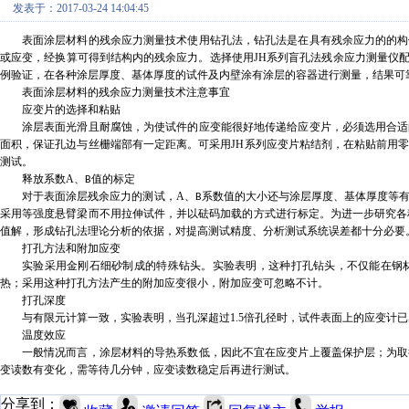
发表于：2017-03-24 14:04:45
表面涂层材料
的残余应力测量
技术使用钻孔法，钻孔法是在具有残余应力的的构
或应变，经换算可得到结构内的残余应力。选择使用
JH
系列盲孔法残余应力测量仪
例验证，在各种涂层厚度、基体厚度的试件及内壁涂有涂层的容器进行测量，结果可
表面涂层材料的残余应力测量技术注意事宜
应变片的选择和粘贴
涂层表面光滑且耐腐蚀，为使试件的应变能很好地传递给应变片，必须选用合适
面积，保证孔边与丝栅端部有一定距离。可采用
JH
系列应变片粘结剂，在粘贴前用
测试。
释放系数
A
、
值的标定
B
对于表面涂层残余应力的测试，
A
、
系数值的大小还与涂层厚度、基体厚度等
B
采用等强度悬臂梁而不用拉伸试件，并以砝码加载的方式进行标定。为进一步研究各
值解，形成钻孔法理论分析的依据，对提高测试精度、分析测试系统误差都十分必要
打孔方法和附加应变
实验采用金刚石细砂制成的特殊钻头。实验表明，这种打孔钻头，不仅能在钢
热；采用这种打孔方法产生的附加应变很小，附加应变可忽略不计。
打孔深度
与有限元计算一致，实验表明，当孔深超过
1.5
倍孔径时，试件表面上的应变计已
温度效应
一般情况而言，涂层材料的导热系数低，因此不宜在应变片上覆盖保护层；为取
变读数有变化，需等待几分钟，应变读数稳定后再进行测试。
分享到：