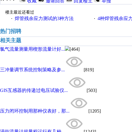
收藏
邀请回答
回复楼主
举报
楼主最近还看过
焊管残余应力测试的3种方法
4种焊管残余应
·
·
热门招聘
相关主题
氯气流量测量用楔形流量计好...
[464]
三冲量调节系统控制策略及参...
[819]
GIS互感器的传递过电压试验仪...
[503]
压力闭环控制用那种仪表好，那...
[1205]
涡街流量计超量程运行有几种...
[1243]