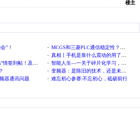
楼主
相会”！
MCGS和三菱PLC通信稳定性？？？
·
真相丨手机是靠什么震动的用了这么多年才知道！
·
帖！及时更新在线研讨会预告
智能人生—一关于碎片化学习，看这一篇就够了！
·
？
变频器：是陈旧的技术，还是未来的幕后英雄？
·
变频器通讯问题
难忘初心参赛:不忘初心，砥砺前行
·