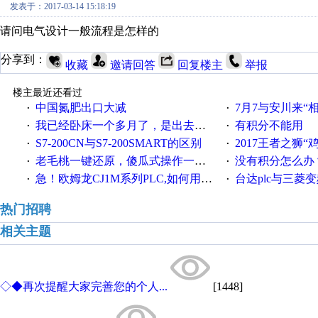
发表于：2017-03-14 15:18:19
请问电气设计一般流程是怎样的
分享到：
收藏
邀请回答
回复楼主
举报
楼主最近还看过
中国氮肥出口大减
7月7与安川来“
·
·
我已经卧床一个多月了，是出去安装机械手在高速遭遇车祸所致:大家工作都要特别注意啊
有积分不能用
·
·
S7-200CN与S7-200SMART的区别
2017王者之狮“鸡”情签到
·
·
老毛桃一键还原，傻瓜式操作一键轻松备份还原；程序为向导式安装，一键即可实现自动备份或还原系统。
没有积分怎么办
·
·
急！欧姆龙CJ1M系列PLC,如何用时间控制变频器。要求时间在组态王中可以自由输入！拜托各位大神了！
台达plc与三菱
·
·
热门招聘
相关主题
◇◆再次提醒大家完善您的个人...
[1448]