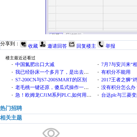
分享到：
收藏
邀请回答
回复楼主
举报
楼主最近还看过
中国氮肥出口大减
7月7与安川来“
·
·
我已经卧床一个多月了，是出去安装机械手在高速遭遇车祸所致:大家工作都要特别注意啊
有积分不能用
·
·
S7-200CN与S7-200SMART的区别
2017王者之狮“鸡”情签到
·
·
老毛桃一键还原，傻瓜式操作一键轻松备份还原；程序为向导式安装，一键即可实现自动备份或还原系统。
没有积分怎么办
·
·
急！欧姆龙CJ1M系列PLC,如何用时间控制变频器。要求时间在组态王中可以自由输入！拜托各位大神了！
台达plc与三菱
·
·
热门招聘
相关主题