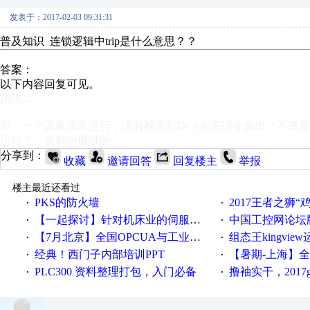
发表于：2017-02-03 09:31:31
普及知识 连锁逻辑中trip是什么意思？？
答案：
以下内容回复可见。
跳闸....
即：一个设备正常运行，没有检测到DCS有关指令发出（不管是
运行了。这就叫做跳闸
分享到：
收藏
邀请回答
回复楼主
举报
楼主最近还看过
PKS的防火墙
2017王者之狮“鸡”情签到
·
·
【一起探讨】针对机床业的伺服系统发展，您的期望是什么？
中国工控网论坛版块
·
·
【7月北京】全国OPCUA与工业互联技术培训班通知！
组态王kingvi
·
·
经典！西门子内部培训PPT
【暑期-上海】全国工业4.
·
·
PLC300 资料整理打包，入门必备
撸袖实干，2017gongkong
·
·