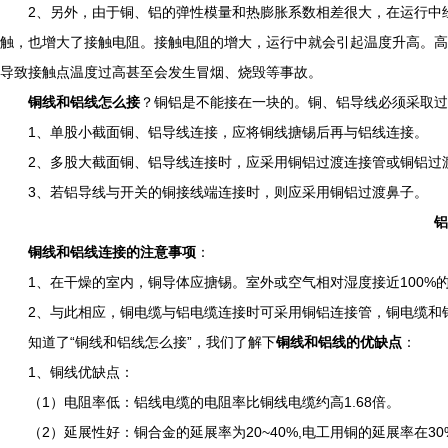
2、另外，由于铜、铝的弹性模量和热膨胀系数相差很大，在运行中经
触，也增大了接触电阻。接触电阻的增大，运行中就会引起温度升高。高
导致接触点温度过高甚至会发生冒烟、烧毁等事故。
铜线和铝线怎么接
？铜铝是不能接在一块的。铜、铝导线必须采取过
1、单股小截面铜、铝导线连接，应将铜线搪锡后再与铝线连接。
2、多股大截面铜、铝导线连接时，应采用铜铝过渡连接管或铜铝过
3、若铝导线与开关的铜接线端连接时，则应采用铜铝过渡鼻子。
铝
铜线和铝线连接的注意事项
：
1、在干燥的室内，铜导体应搪锡。室外或空气相对湿度接近100%
2、与此相应，铜电缆与铝电缆连接时可采用铜铝连接管，铜电缆和铝
知道了“铜线和铝线怎么接”，我们了解下
铜线和铝线的优缺点
：
1、铜线优缺点：
（1）电阻率低：铝线电缆的电阻率比铜线电缆约高1.68倍。
（2）延展性好：铜合金的延展率为20~40%,电工用铜的延展率在30