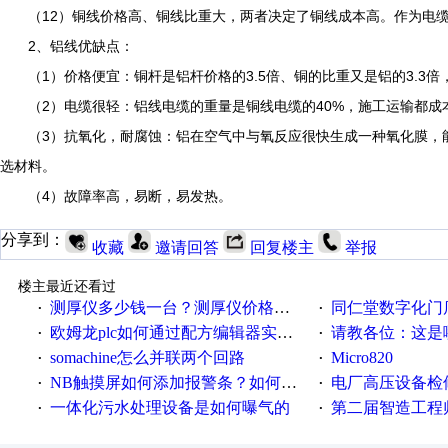
（12）铜线价格高、铜线比重大，两者决定了铜线成本高。作为电缆
2、铝线优缺点：
（1）价格便宜：铜杆是铝杆价格的3.5倍、铜的比重又是铝的3.3
（2）电缆很轻：铝线电缆的重量是铜线电缆的40%，施工运输都成
（3）抗氧化，耐腐蚀：铝在空气中与氧反应很快生成一种氧化膜，能
选材料。
（4）故障率高，易断，易发热。
分享到：
收藏
邀请回答
回复楼主
举报
楼主最近还看过
测厚仪多少钱一台？测厚仪价格多少？
同仁堂数字化门店
·
·
欧姆龙plc如何通过配方编辑器实现NB配方功能？
请教各位：这是哪
·
·
somachine怎么并联两个回路
Micro820
·
·
NB触摸屏如何添加报警条？如何登陆报警信息？
电厂高压设备检
·
·
一体化污水处理设备是如何曝气的
第二届智造工程师节投
·
·