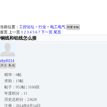
当前位置：
工控论坛
>
行业
>
电工电气
我要发帖
首页
上一页
1
2
3
4
5
6
7
下一页
尾页
铜线和铝线怎么接
zhyi0214
关注
私信
精华：6帖
求助：15帖
帖子：952帖 | 3160回
年度积分：11
历史总积分：23628
注册：2014年8月14日