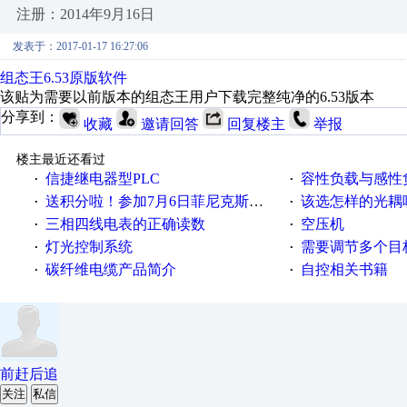
注册：2014年9月16日
发表于：2017-01-17 16:27:06
组态王6.53原版软件
该贴为需要以前版本的组态王用户下载完整纯净的6.53版本
分享到：
收藏
邀请回答
回复楼主
举报
楼主最近还看过
信捷继电器型PLC
容性负载与感性负
·
·
送积分啦！参加7月6日菲尼克斯在线研讨会即得
该选怎样的光耦
·
·
三相四线电表的正确读数
空压机
·
·
灯光控制系统
需要调节多个目标的
·
·
碳纤维电缆产品简介
自控相关书籍
·
·
前赶后追
关注
私信