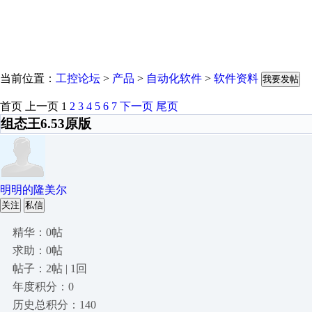
当前位置：
工控论坛
>
产品
>
自动化软件
>
软件资料
我要发帖
首页
上一页
1
2
3
4
5
6
7
下一页
尾页
组态王6.53原版
明明的隆美尔
关注
私信
精华：0帖
求助：0帖
帖子：2帖 | 1回
年度积分：0
历史总积分：140