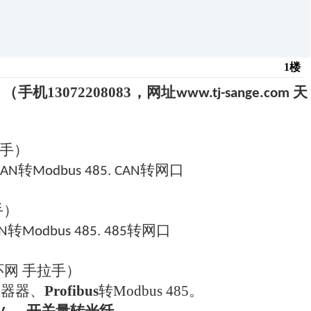
1楼
：（手机
13072208083
，网址
天
www.tj-sange.com
拉手）
转
转网口
CAN
Modbus 485. CAN
手）
转
转网口
N
Modbus 485. 485
环网
手拉手）
继器器、
Profibus
转
Modbus 485
。