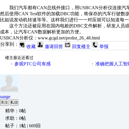
我们汽车都有CAN总线外接口，用USBCAN分析仪连接汽车
然后使用CAN Test软件的加载DBC功能，将保存的汽车行
比如说发动机转速等等。这样我们进行一一对应就可以知道每一
这个方法还被应用在国内电桩的DBC文件解析，研发人员或
成本，让汽车CAN数据解析更加的方便。
USBCAN分析仪：www.gcgd.net/prolist_26_48.html
分享到：
收藏
邀请回答
回复楼主
举报
楼主最近还看过
参观PTC公司有感
准确把握人工智
·
·
sange
关注
私信
精华：0帖
求助：0帖
帖子：1帖 | 669回