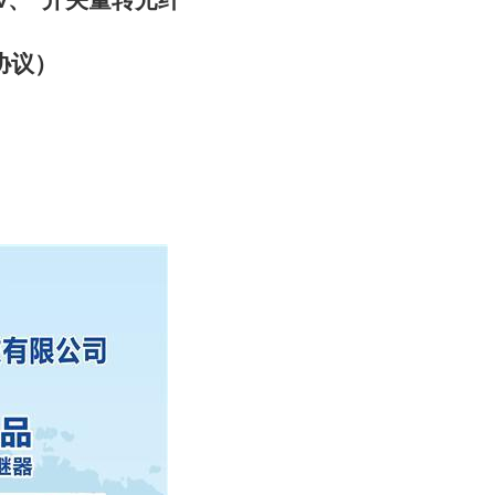
、 开关量转光纤
V
协议）