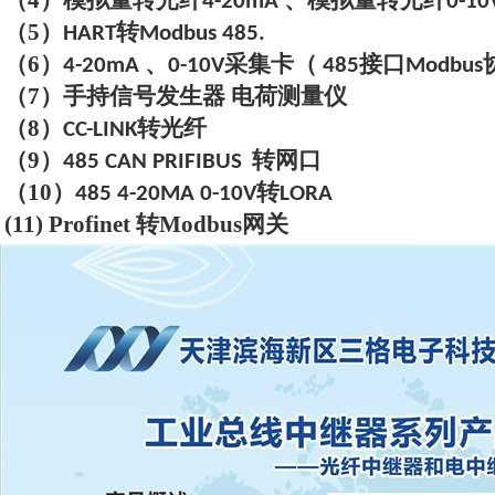
（
4
）模拟量转光纤
、模拟量转光纤
4-20mA
0-10
（
5
）
转
HART
Modbus 485.
（
6
）
、
采集卡（
接口
4-20mA
0-10V
485
Modbus
（
7
）手持信号发生器 电荷测量仪
（
8
）
转光纤
CC-LINK
（
9
）
转网口
485 CAN PRIFIBUS
（
10
）
转
485 4-20MA 0-10V
LORA
(11)
P
rofi
net 转Modbus网关