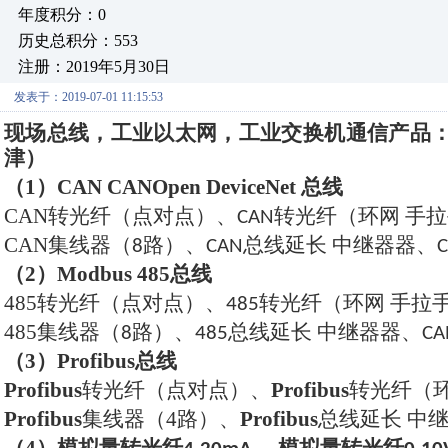
年度积分：0
历史总积分：553
注册：2019年5月30日
发表于：2019-07-01 11:15:53
现场总线，工业以太网，工业交换机通信产品
津）
（1）
CAN CANOpen DeviceNet
总线
CAN
转光纤（点对点）、
转光纤（环网 手
CAN
CAN
集线器（
路）、
总线延长 中继器器、
8
CAN
（2）
Modbus 485
总线
485
转光纤（点对点）、
转光纤（环网 手拉
485
485
集线器（
路）、
总线延长 中继器器、
8
485
CA
（3）
Profibus
总线
Profibus
转光纤（点对点）、
Profibus
转光纤（
Profibus
集线器（
4
路）、
Profibus
总线延长
中