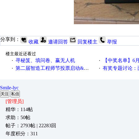
分享到：
收藏
邀请回答
回复楼主
举报
楼主最近还看过
寻秘笈、填问卷、赢无人机
【中奖名单】6月2
·
·
第二届智造工程师节投票启动&周周有礼！
有奖专题讨论：面对低压变频
·
·
Smile-lyc
关注
私信
[管理员]
精华：114帖
求助：50帖
帖子：2793帖 | 22283回
年度积分：311