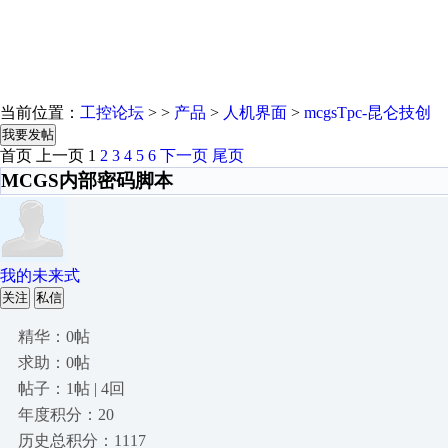
当前位置：
工控论坛
> >
产品
>
人机界面
>
mcgsTpc-昆仑技创
我要发帖
首页
上一页
1
2
3
4
5
6
下一页
尾页
MCGS内部密码脚本
我的未来式
关注
私信
精华：0帖
求助：0帖
帖子：1帖 | 4回
年度积分：20
历史总积分：1117