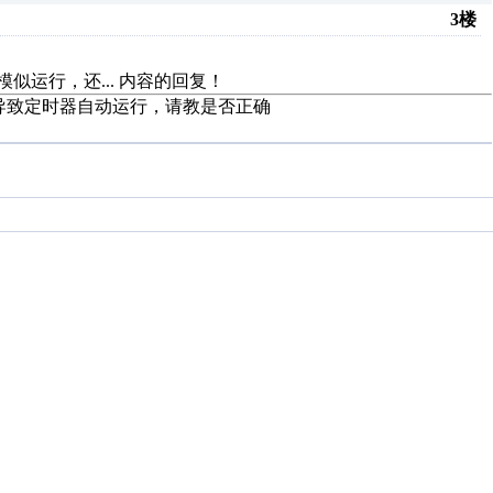
3楼
似运行，还...
内容的回复！
="123" 导致定时器自动运行，请教是否正确