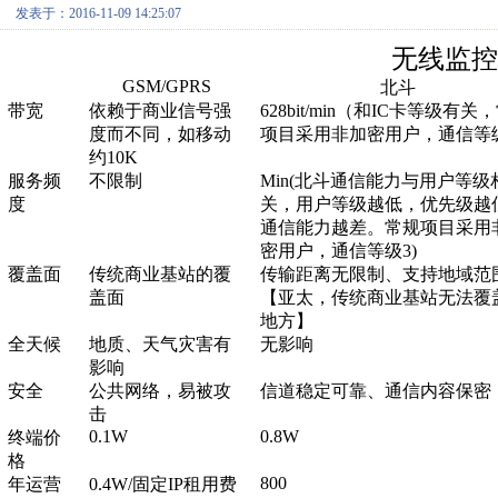
发表于：2016-11-09 14:25:07
无线监控
GSM/GPRS
北斗
带宽
依赖于商业信号强
628bit/min
（和IC卡等级有关
度而不同，如移动
项目采用非加密用户，通信等
约
10K
服务频
不限制
Min(
北斗通信能力与用户等级
度
关，用户等级越低，优先级越
通信能力越差。常规项目采用
密用户，通信等级3)
覆盖面
传统商业基站的覆
传输距离无限制、支持地域范
盖面
【
亚太，
传统商业基站无法覆
地方】
全天候
地质、天气灾害有
无影响
影响
安全
公共网络，易被攻
信道稳定可靠、通信内容保密
击
0.1W
0.8W
终端价
格
800
年运营
0.4W/
固定
IP
租用费