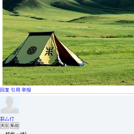
回复
引用
举报
荪厶仃
关注
私信