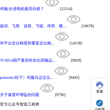
伺服/步进电机能否自锁？
[21514]
旋切、飞剪、追剪、飞锯、停剪、横...
[10678]
对平台定位精度和重复定位精...
[14158]
TC6014国产最高性价比四轴运...
[9829]
pansonic(松下）伺服马达定位...
[9445]
客服
关于速度环增益的问题
[9790]
官方公众号
智造工程师
小程序