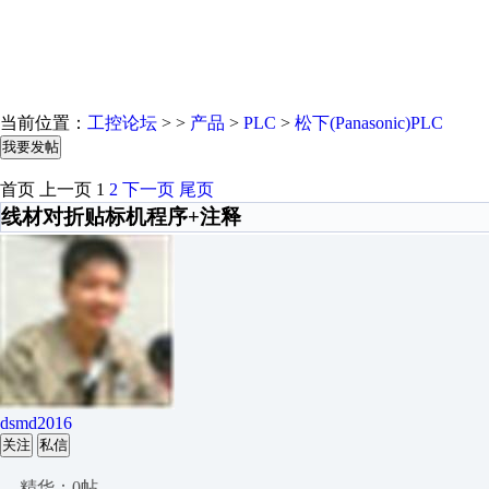
当前位置：
工控论坛
> >
产品
>
PLC
>
松下(Panasonic)PLC
我要发帖
首页
上一页
1
2
下一页
尾页
线材对折贴标机程序+注释
dsmd2016
关注
私信
精华：0帖