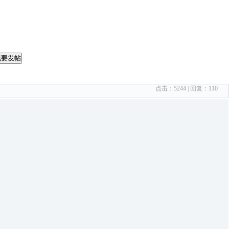
我要发帖
点击：
5244
| 回复：
110