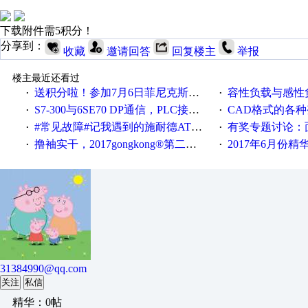
下载附件需5积分！
分享到：
收藏
邀请回答
回复楼主
举报
楼主最近还看过
送积分啦！参加7月6日菲尼克斯在线研讨会即得
容性负载与感性负
·
·
S7-300与6SE70 DP通信，PLC接收到数据不稳定
CAD格式的各
·
·
#常见故障#记我遇到的施耐德ATV12变频器故障
有奖专题讨论：面对低压变频
·
·
撸袖实干，2017gongkong®第二届智造工程师节正式起航！
2017年6月份
·
·
31384990@qq.com
关注
私信
精华：0帖