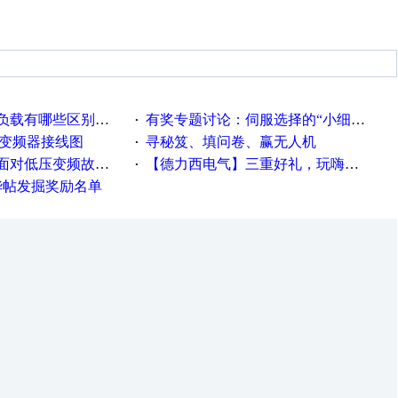
载有哪些区别？？？
有奖专题讨论：伺服选择的“小细节大学问”奖励公告
·
种变频器接线图
寻秘笈、填问卷、赢无人机
·
故障，老手是这样解决的！
【德力西电气】三重好礼，玩嗨夏日！
·
精华帖发掘奖励名单