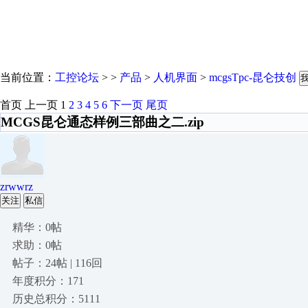
当前位置：
工控论坛
> >
产品
>
人机界面
>
mcgsTpc-昆仑技创
首页
上一页
1
2
3
4
5
6
下一页
尾页
MCGS昆仑通态样例三部曲之二.zip
zrwwrz
关注
私信
精华：0帖
求助：0帖
帖子：24帖 | 116回
年度积分：171
历史总积分：5111