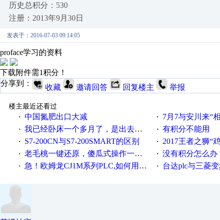
历史总积分：530
注册：2013年9月30日
发表于：2016-07-03 09:14:05
proface学习的资料
下载附件需1积分！
分享到：
收藏
邀请回答
回复楼主
举报
楼主最近还看过
中国氮肥出口大减
7月7与安川来“
·
·
我已经卧床一个多月了，是出去安装机械手在高速遭遇车祸所致:大家工作都要特别注意啊
有积分不能用
·
·
S7-200CN与S7-200SMART的区别
2017王者之狮“鸡”情签到
·
·
老毛桃一键还原，傻瓜式操作一键轻松备份还原；程序为向导式安装，一键即可实现自动备份或还原系统。
没有积分怎么办
·
·
急！欧姆龙CJ1M系列PLC,如何用时间控制变频器。要求时间在组态王中可以自由输入！拜托各位大神了！
台达plc与三菱
·
·