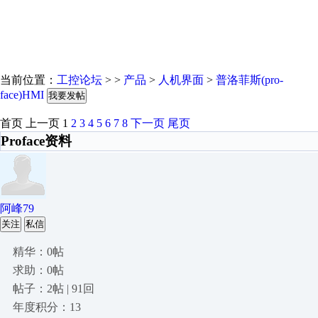
当前位置：
工控论坛
> >
产品
>
人机界面
>
普洛菲斯(pro-
face)HMI
我要发帖
首页
上一页
1
2
3
4
5
6
7
8
下一页
尾页
Proface资料
阿峰79
关注
私信
精华：0帖
求助：0帖
帖子：2帖 | 91回
年度积分：13