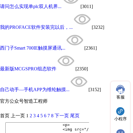
请问怎么实现单plc双人机界...
[3011]
我的PROFACE软件安装完以后，...
[3232]
西门子Smart 700IE触摸屏通讯...
[2361]
最新版MCGSPRO组态软件
[2350]
自己动手—手机APP为维纶触摸...
[3152]
客服
官方公众号
智造工程师
首页
上一页
1
2
3
4
5
6
7
8
下一页
尾页
小程序